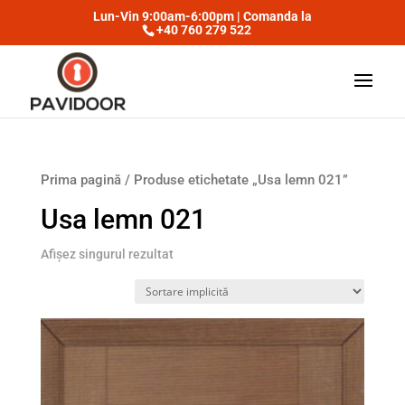
Lun-Vin 9:00am-6:00pm | Comanda la
+40 760 279 522
Prima pagină
/ Produse etichetate „Usa lemn 021”
Usa lemn 021
Afișez singurul rezultat