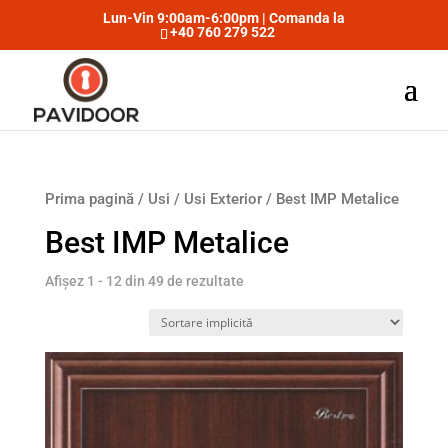
Lun-Vin 9:00am-6:00pm | Comanda la
+40 760 279 522
Prima pagină
/
Usi
/
Usi Exterior
/ Best IMP Metalice
Best IMP Metalice
Afișez 1 - 12 din 49 de rezultate