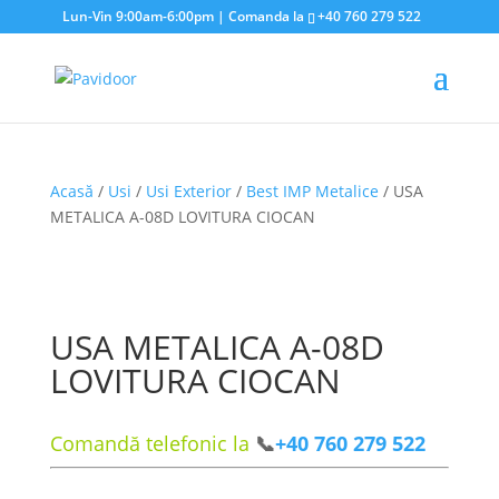
Lun-Vin 9:00am-6:00pm | Comanda la
+40 760 279 522
Acasă
/
Usi
/
Usi Exterior
/
Best IMP Metalice
/ USA
METALICA A-08D LOVITURA CIOCAN
USA METALICA A-08D
LOVITURA CIOCAN
Comandă telefonic la
📞
+40 760 279 522