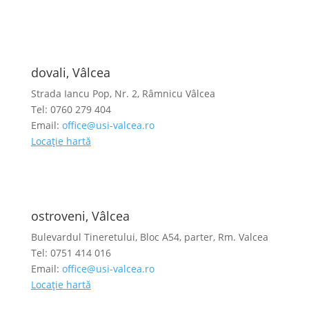
dovali, Vâlcea
Strada Iancu Pop, Nr. 2, Râmnicu Vâlcea
Tel: 0760 279 404
Email:
office@usi-valcea.ro
Locație hartă
ostroveni, Vâlcea
Bulevardul Tineretului, Bloc A54, parter, Rm. Valcea
Tel: 0751 414 016
Email:
office@usi-valcea.ro
Locație hartă