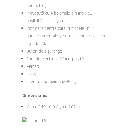
perimetrul;
Prevazută cu 4 balamale din inox, cu
posibilităţi de reglare;
Inchidere centralizată, din cheie, în 11
puncte orizontale şi verticale, prin bolţuri de
oţel de 20;
Buton de siguranţă;
Sonerie electronică încorporată;
Mâner;
Vizor;
Greutate aproximativ 35 kg.
Dimensiune:
lățime 140cm, înălțime 202cm.