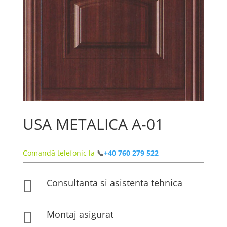
USA METALICA A-01
Comandă telefonic la
📞
+40 760 279 522
Consultanta si asistenta tehnica

Montaj asigurat
