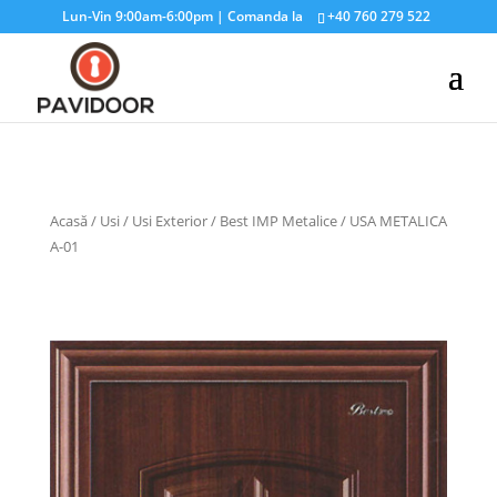
Lun-Vin 9:00am-6:00pm | Comanda la
+40 760 279 522
Acasă
/
Usi
/
Usi Exterior
/
Best IMP Metalice
/ USA METALICA
A-01