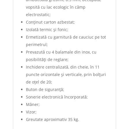
vopsită cu lac ecologic în câmp
electrostatic;
Conţinut carton azbestat;
Izolată termic şi fonic;
Ermetizată cu garnitură de cauciuc pe tot
perimetrul;
Prevazută cu 4 balamale din inox, cu
posibilităţi de reglare;
Inchidere centralizată, din cheie, în 11
puncte orizontale şi verticale, prin bolţuri
de oţel de 20;
Buton de siguranţă;
Sonerie electronică încorporată;
Mâner;
Vizor;
Greutate aproximativ 35 kg.