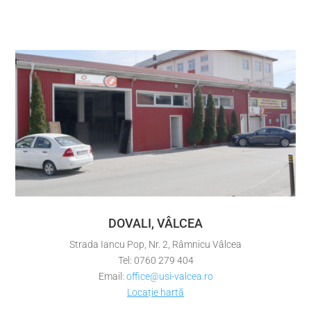
DOVALI, VÂLCEA
Strada Iancu Pop, Nr. 2, Râmnicu Vâlcea
Tel: 0760 279 404
Email:
office@usi-valcea.ro
Locație hartă