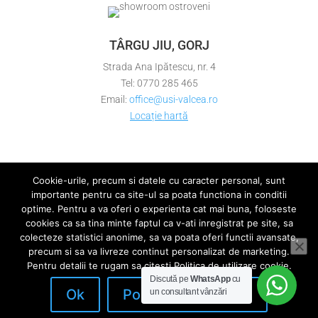
TÂRGU JIU, GORJ
Strada Ana Ipătescu, nr. 4
Tel: 0770 285 465
Email:
office@usi-valcea.ro
Locație hartă
Cookie-urile, precum si datele cu caracter personal, sunt
importante pentru ca site-ul sa poata functiona in conditii
optime. Pentru a va oferi o experienta cat mai buna, foloseste
Politica de confidentialitate
cookies ca sa tina minte faptul ca v-ati inregistrat pe site, sa
Politica de utilizare cookie
ANPC
colecteze statistici anonime, sa va poata oferi functii avansate,
precum si sa va livreze continut personalizat de marketing.
Pentru detalii te rugam sa citesti Politica de utilizare cookie.
Discută pe
WhatsApp
cu
©Copyright Pavitoor SRL | Design with ❤️ by
Ok
Politica de Cookies
un consultant vânzări
webDESIGNoffice