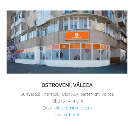
OSTROVENI, VÂLCEA
Bulevardul Tineretului, Bloc A54, parter, Rm. Valcea
Tel: 0751 414 016
Email:
office@usi-valcea.ro
Locație hartă