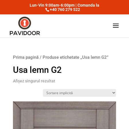
Lun-Vin 9:00am-6:00pm | Comanda la
+40 760 279 522
Prima pagină
/ Produse etichetate „Usa lemn G2”
Usa lemn G2
Afișez singurul rezultat