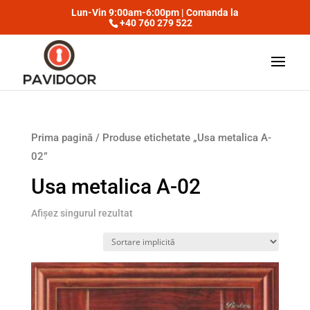
Lun-Vin 9:00am-6:00pm | Comanda la
+40 760 279 522
Prima pagină
/ Produse etichetate „Usa metalica A-
02”
Usa metalica A-02
Afișez singurul rezultat