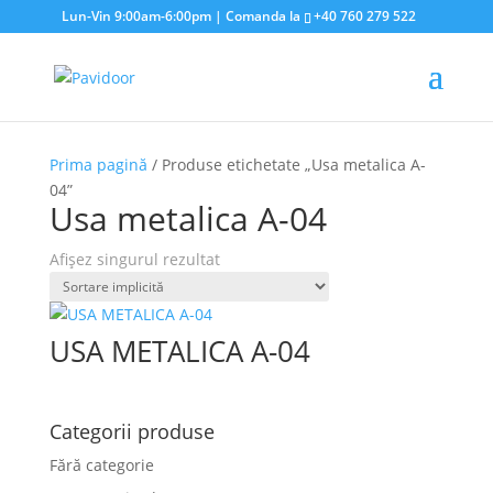
Lun-Vin 9:00am-6:00pm | Comanda la
+40 760 279 522
Prima pagină
/ Produse etichetate „Usa metalica A-
04”
Usa metalica A-04
Afișez singurul rezultat
USA METALICA A-04
Categorii produse
Fără categorie