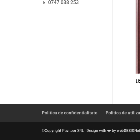
📱 0747 038 253
U
Politica de confidentialitate
Politica de utiliz
©Copyright Pavitoor SRL | Design with ❤️ by
webDESIGNof