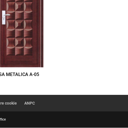
SA METALICA A-05
are cookie
ANPC
fice