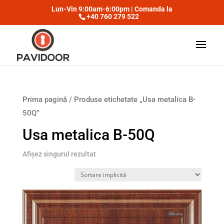
Lun-Vin 9:00am-6:00pm | Comanda la
+40 760 279 522
Prima pagină
/ Produse etichetate „Usa metalica B-
50Q”
Usa metalica B-50Q
Afișez singurul rezultat