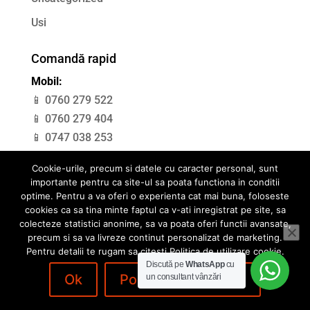
Usi
Comandă rapid
Mobil:
📱 0760 279 522
📱 0760 279 404
📱 0747 038 253
Cookie-urile, precum si datele cu caracter personal, sunt
importante pentru ca site-ul sa poata functiona in conditii
optime. Pentru a va oferi o experienta cat mai buna, foloseste
Politica de confidentialitate
cookies ca sa tina minte faptul ca v-ati inregistrat pe site, sa
colecteze statistici anonime, sa va poata oferi functii avansate,
Politica de utilizare cookie
ANPC
precum si sa va livreze continut personalizat de marketing.
Pentru detalii te rugam sa citesti Politica de utilizare cookie.
Discută pe
WhatsApp
cu
Ok
Politica de Cookies
un consultant vânzări
©Copyright Pavitoor SRL | Design with ❤️ by
webDESIGNoffice