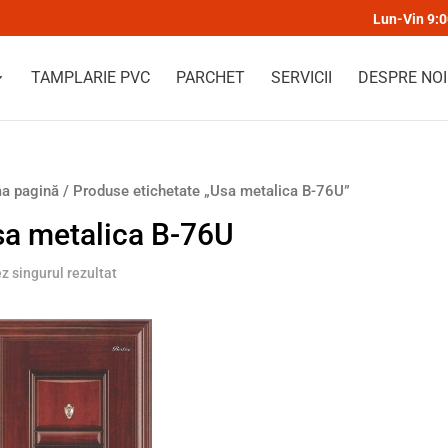
Lun-Vin 9:
TAMPLARIE PVC
PARCHET
SERVICII
DESPRE NOI
a pagină
/ Produse etichetate „Usa metalica B-76U”
a metalica B-76U
ez singurul rezultat