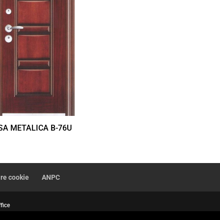
SA METALICA B-76U
are cookie
ANPC
fice