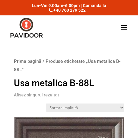
Lun-Vin 9:00am-6:00pm | Comanda la
+40 760 279 522
Prima pagină
/ Produse etichetate „Usa metalica B-
88L”
Usa metalica B-88L
Afișez singurul rezultat