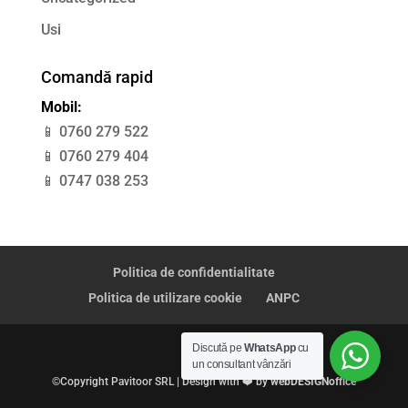
Usi
Comandă rapid
Mobil:
📱 0760 279 522
📱 0760 279 404
📱 0747 038 253
Politica de confidentialitate
Politica de utilizare cookie
ANPC
Discută pe
WhatsApp
cu
un consultant vânzări
©Copyright Pavitoor SRL | Design with ❤️ by
webDESIGNoffice