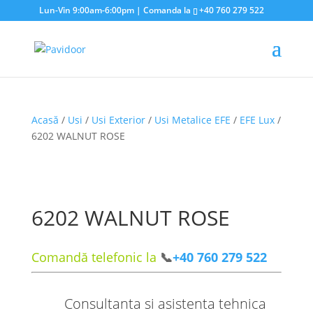
Lun-Vin 9:00am-6:00pm | Comanda la
+40 760 279 522
Acasă
/
Usi
/
Usi Exterior
/
Usi Metalice EFE
/
EFE Lux
/
6202 WALNUT ROSE
6202 WALNUT ROSE
Comandă telefonic la
📞
+40 760 279 522
Consultanta si asistenta tehnica