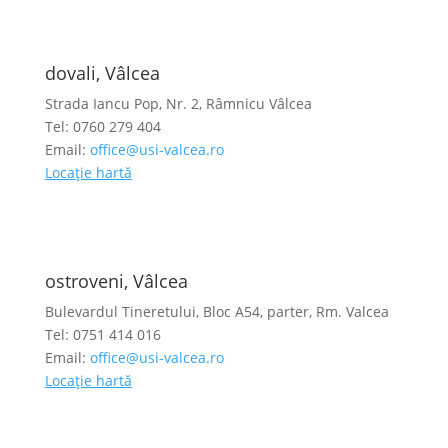
dovali, Vâlcea
Strada Iancu Pop, Nr. 2, Râmnicu Vâlcea
Tel: 0760 279 404
Email:
office@usi-valcea.ro
Locație hartă
ostroveni, Vâlcea
Bulevardul Tineretului, Bloc A54, parter, Rm. Valcea
Tel: 0751 414 016
Email:
office@usi-valcea.ro
Locație hartă