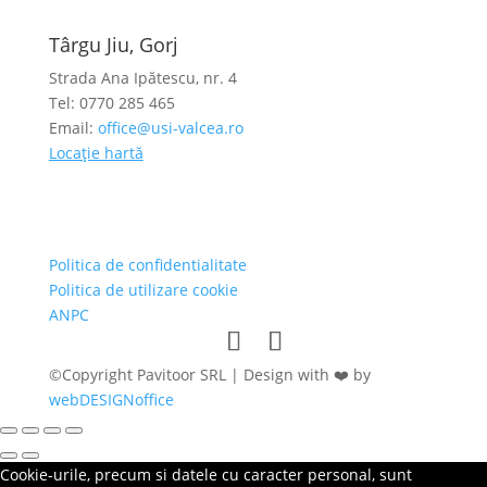
Târgu Jiu, Gorj
Strada Ana Ipătescu, nr. 4
Tel: 0770 285 465
Email:
office@usi-valcea.ro
Locație hartă
Politica de confidentialitate
Politica de utilizare cookie
ANPC
©Copyright Pavitoor SRL | Design with ❤️ by
webDESIGNoffice
Cookie-urile, precum si datele cu caracter personal, sunt