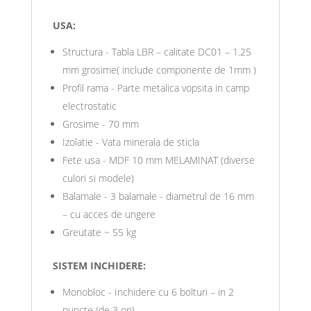
USA:
Structura - Tabla LBR – calitate DC01 – 1.25
mm grosime( include componente de 1mm )
Profil rama - Parte metalica vopsita in camp
electrostatic
Grosime - 70 mm
Izolatie - Vata minerala de sticla
Fete usa - MDF 10 mm MELAMINAT (diverse
culori si modele)
Balamale - 3 balamale - diametrul de 16 mm
– cu acces de ungere
Greutate ~ 55 kg
SISTEM INCHIDERE:
Monobloc - Inchidere cu 6 bolturi – in 2
puncte (de 3 ori)