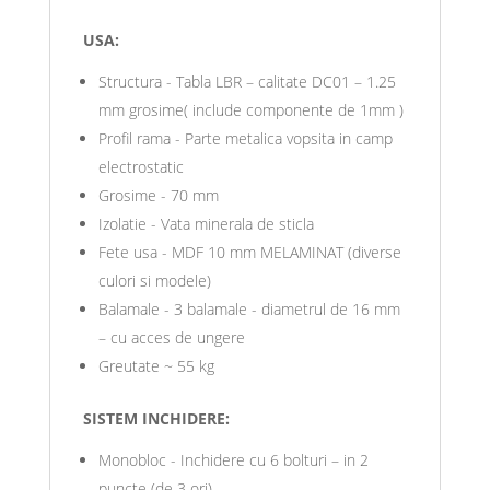
USA:
Structura - Tabla LBR – calitate DC01 – 1.25
mm grosime( include componente de 1mm )
Profil rama - Parte metalica vopsita in camp
electrostatic
Grosime - 70 mm
Izolatie - Vata minerala de sticla
Fete usa - MDF 10 mm MELAMINAT (diverse
culori si modele)
Balamale - 3 balamale - diametrul de 16 mm
– cu acces de ungere
Greutate ~ 55 kg
SISTEM INCHIDERE:
Monobloc - Inchidere cu 6 bolturi – in 2
puncte (de 3 ori)