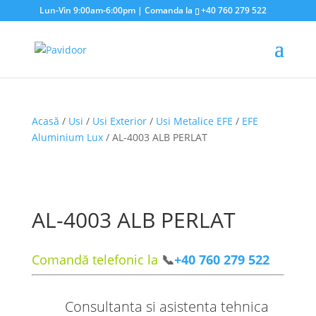
Lun-Vin 9:00am-6:00pm | Comanda la
+40 760 279 522
Acasă
/
Usi
/
Usi Exterior
/
Usi Metalice EFE
/
EFE
Aluminium Lux
/ AL-4003 ALB PERLAT
AL-4003 ALB PERLAT
Comandă telefonic la
📞
+40 760 279 522
Consultanta si asistenta tehnica