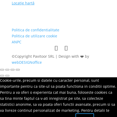
Locație hartă
Politica de confidentialitate
Politica de utilizare cookie
ANPC
©Copyright Pavitoor SRL | Design with ❤️ by
webDESIGNoffice
Cookie-urile, precum si datele cu caracter personal, sunt
importante pentru ca site-ul sa poata functiona in conditii optime.
Pentru a va oferi o experienta cat mai buna, foloseste cookies ca
sa tina minte faptul ca v-ati inregistrat pe site, sa colecteze
statistici anonime, sa va poata oferi functii avansate, precum si sa
va livreze continut personalizat de marketing. Pentru detalii te