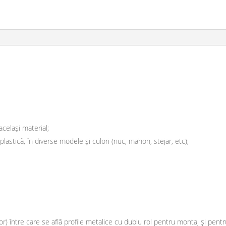
celași material;
astică, în diverse modele și culori (nuc, mahon, stejar, etc);
or) între care se află profile metalice cu dublu rol pentru montaj și pentru