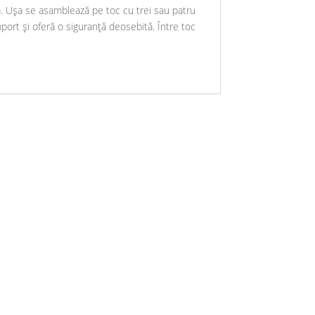
că. Ușa se asamblează pe toc cu trei sau patru
ort și oferă o siguranță deosebită. Între toc