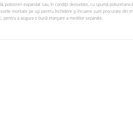
ală, polistiren expandat sau, în condiții deosebite, cu spumă poliuretani
orile montate pe uși pentru închidere și încuiere sunt procurate din imp
uc, pentru a asigura o bună etanșare a mediilor separate.