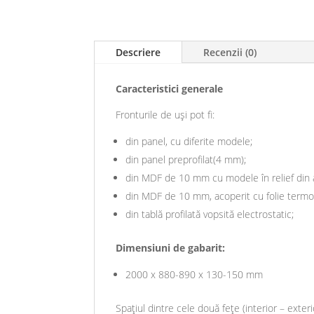
Descriere
Recenzii (0)
Caracteristici generale
Fronturile de uși pot fi:
din panel, cu diferite modele;
din panel preprofilat(4 mm);
din MDF de 10 mm cu modele în relief din a
din MDF de 10 mm, acoperit cu folie termopl
din tablă profilată vopsită electrostatic;
Dimensiuni de gabarit:
2000 x 880-890 x 130-150 mm
Spațiul dintre cele două fețe (interior – exteri