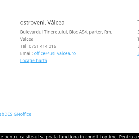
ostroveni, Vâlcea
Bulevardul Tineretului, Bloc A54, parter, Rm.
Valcea
Tel: 0751 414 016
Email:
office@usi-valcea.ro
Locație hartă
ebDESIGNoffice
 pentru ca site-ul sa poata functiona in conditii optime. Pentru a v