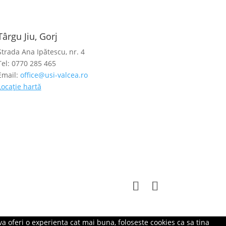
Târgu Jiu, Gorj
Strada Ana Ipătescu, nr. 4
Tel: 0770 285 465
Email:
office@usi-valcea.ro
Locație hartă
a oferi o experienta cat mai buna, foloseste cookies ca sa tina