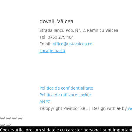
dovali, Vâlcea
Strada Iancu Pop, Nr. 2, Râmnicu Vâlcea
Tel: 0760 279 404
Email:
office@usi-valcea.ro
Locație hartă
Politica de confidentialitate
Politica de utilizare cookie
ANPC
©Copyright Pavitoor SRL | Design with ❤️ by
w
Cookie-urile, precum si datele cu caracter personal, sunt importante