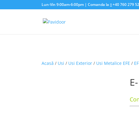
Lun-Vin 9:00am-6:00pm | Comanda la
+40 760 279 5
Acasă
/
Usi
/
Usi Exterior
/
Usi Metalice EFE
/
EF
E
Com