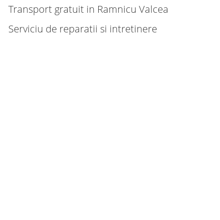
Transport gratuit in Ramnicu Valcea
Serviciu de reparatii si intretinere
uctie rapida
 larga de modele si culori
ologie de ultima generatie