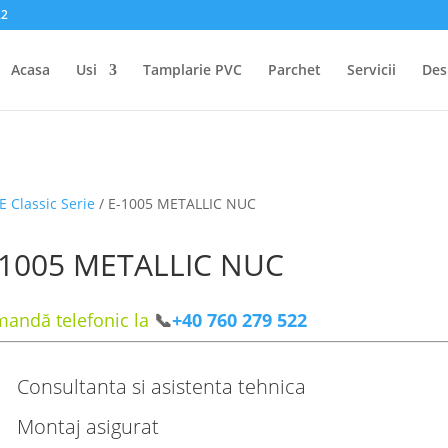
22
Acasa
Usi
Tamplarie PVC
Parchet
Servicii
Des
E Classic Serie
/ E-1005 METALLIC NUC
-1005 METALLIC NUC
andă telefonic la
📞
+40 760 279 522
Consultanta si asistenta tehnica
Montaj asigurat