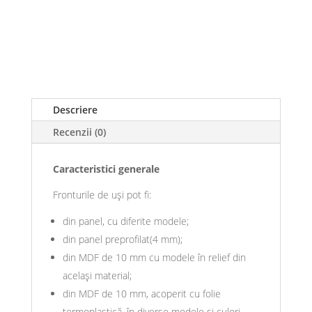
Descriere
Recenzii (0)
Caracteristici generale
Fronturile de uși pot fi:
din panel, cu diferite modele;
din panel preprofilat(4 mm);
din MDF de 10 mm cu modele în relief din
același material;
din MDF de 10 mm, acoperit cu folie
termoplastică, în diverse modele și culori