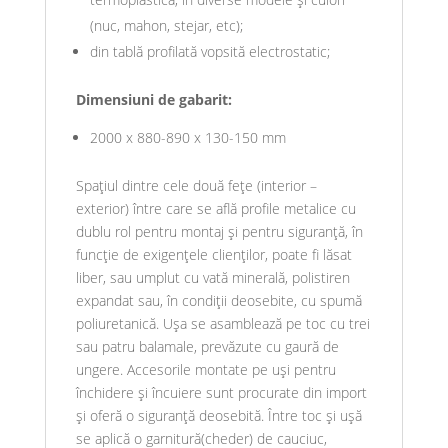
(nuc, mahon, stejar, etc);
din tablă profilată vopsită electrostatic;
Dimensiuni de gabarit:
2000 x 880-890 x 130-150 mm
Spațiul dintre cele două fețe (interior –
exterior) între care se află profile metalice cu
dublu rol pentru montaj și pentru siguranță, în
funcție de exigențele clienților, poate fi lăsat
liber, sau umplut cu vată minerală, polistiren
expandat sau, în condiții deosebite, cu spumă
poliuretanică. Ușa se asamblează pe toc cu trei
sau patru balamale, prevăzute cu gaură de
ungere. Accesorile montate pe uși pentru
închidere și încuiere sunt procurate din import
și oferă o siguranță deosebită. Între toc și ușă
se aplică o garnitură(cheder) de cauciuc,