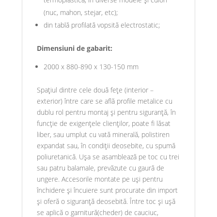
(nuc, mahon, stejar, etc);
din tablă profilată vopsită electrostatic;
Dimensiuni de gabarit:
2000 x 880-890 x 130-150 mm
Spațiul dintre cele două fețe (interior –
exterior) între care se află profile metalice cu
dublu rol pentru montaj și pentru siguranță, în
funcție de exigențele clienților, poate fi lăsat
liber, sau umplut cu vată minerală, polistiren
expandat sau, în condiții deosebite, cu spumă
poliuretanică. Ușa se asamblează pe toc cu trei
sau patru balamale, prevăzute cu gaură de
ungere. Accesorile montate pe uși pentru
închidere și încuiere sunt procurate din import
și oferă o siguranță deosebită. Între toc și ușă
se aplică o garnitură(cheder) de cauciuc,