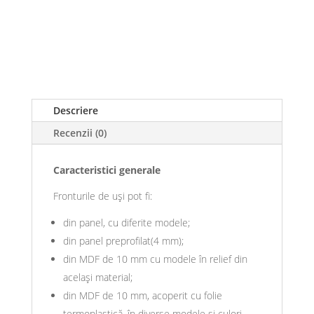
Descriere
Recenzii (0)
Caracteristici generale
Fronturile de uși pot fi:
din panel, cu diferite modele;
din panel preprofilat(4 mm);
din MDF de 10 mm cu modele în relief din
același material;
din MDF de 10 mm, acoperit cu folie
termoplastică, în diverse modele și culori