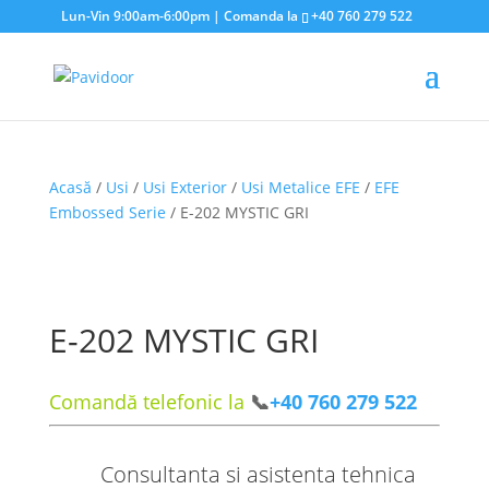
Lun-Vin 9:00am-6:00pm | Comanda la
+40 760 279 522
Acasă
/
Usi
/
Usi Exterior
/
Usi Metalice EFE
/
EFE
Embossed Serie
/ E-202 MYSTIC GRI
E-202 MYSTIC GRI
Comandă telefonic la
📞
+40 760 279 522
Consultanta si asistenta tehnica