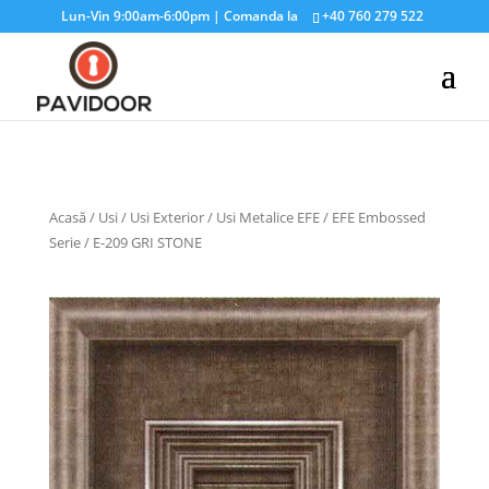
Lun-Vin 9:00am-6:00pm | Comanda la
+40 760 279 522
Acasă
/
Usi
/
Usi Exterior
/
Usi Metalice EFE
/
EFE Embossed
Serie
/ E-209 GRI STONE