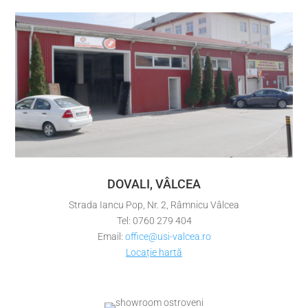
DOVALI, VÂLCEA
Strada Iancu Pop, Nr. 2, Râmnicu Vâlcea
Tel: 0760 279 404
Email:
office@usi-valcea.ro
Locație hartă