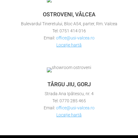
OSTROVENI, VÂLCEA
Bulevardul Tineretului, Bloc A54, parter, Rm. Valcea
Tel: 0751 414 016
Email:
office@usi-valcea.ro
Locație hartă
TÂRGU JIU, GORJ
Strada Ana Ipătescu, nr. 4
Tel: 0770 285 465
Email:
office@usi-valcea.ro
Locație hartă