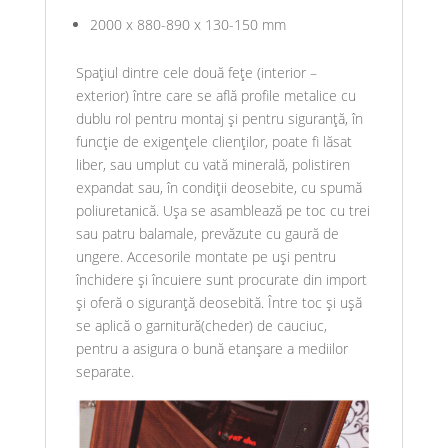
2000 x 880-890 x 130-150 mm
Spațiul dintre cele două fețe (interior –
exterior) între care se află profile metalice cu
dublu rol pentru montaj și pentru siguranță, în
funcție de exigențele clienților, poate fi lăsat
liber, sau umplut cu vată minerală, polistiren
expandat sau, în condiții deosebite, cu spumă
poliuretanică. Ușa se asamblează pe toc cu trei
sau patru balamale, prevăzute cu gaură de
ungere. Accesorile montate pe uși pentru
închidere și încuiere sunt procurate din import
și oferă o siguranță deosebită. Între toc și ușă
se aplică o garnitură(cheder) de cauciuc,
pentru a asigura o bună etanșare a mediilor
separate.