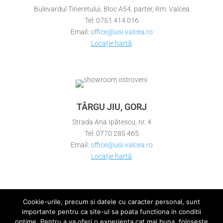
Bulevardul Tineretului, Bloc A54, parter, Rm. Valcea
Tel: 0751 414 016
Email:
office@usi-valcea.ro
Locație hartă
TÂRGU JIU, GORJ
Strada Ana Ipătescu, nr. 4
Tel: 0770 285 465
Email:
office@usi-valcea.ro
Locație hartă
Cookie-urile, precum si datele cu caracter personal, sunt
importante pentru ca site-ul sa poata functiona in conditii
optime. Pentru a va oferi o experienta cat mai buna, foloseste