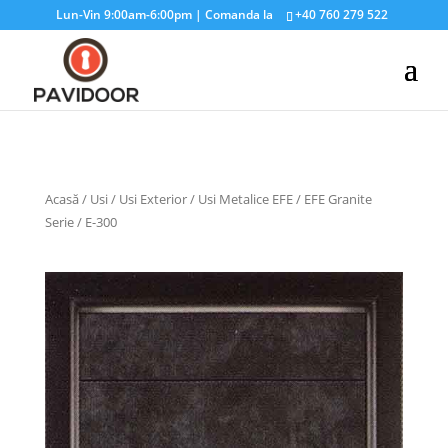
Lun-Vin 9:00am-6:00pm | Comanda la
+40 760 279 522
Acasă
/
Usi
/
Usi Exterior
/
Usi Metalice EFE
/
EFE Granite
Serie
/ E-300