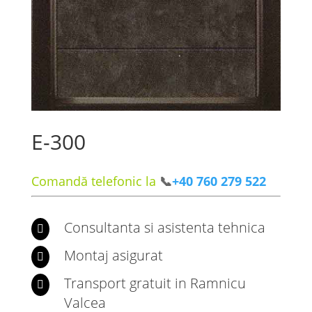
E-300
Comandă telefonic la
📞
+40 760 279 522
Consultanta si asistenta tehnica

Montaj asigurat

Transport gratuit in Ramnicu

Valcea