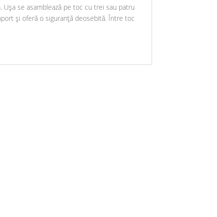
că. Ușa se asamblează pe toc cu trei sau patru
ort și oferă o siguranță deosebită. Între toc