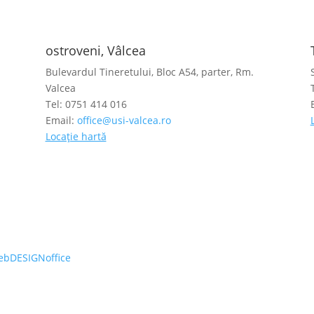
ostroveni, Vâlcea
Bulevardul Tineretului, Bloc A54, parter, Rm.
Valcea
Tel: 0751 414 016
Email:
office@usi-valcea.ro
Locație hartă
ebDESIGNoffice