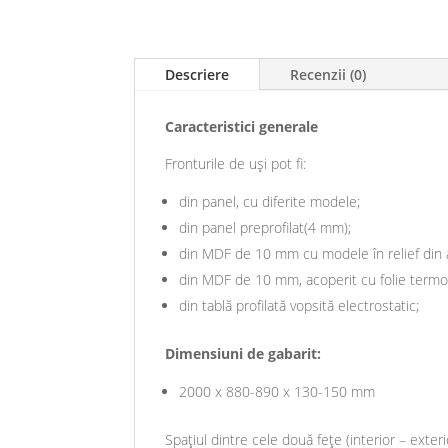
Descriere
Recenzii (0)
Caracteristici generale
Fronturile de uși pot fi:
din panel, cu diferite modele;
din panel preprofilat(4 mm);
din MDF de 10 mm cu modele în relief din a
din MDF de 10 mm, acoperit cu folie termopl
din tablă profilată vopsită electrostatic;
Dimensiuni de gabarit:
2000 x 880-890 x 130-150 mm
Spațiul dintre cele două fețe (interior – exteri