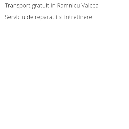
Transport gratuit in Ramnicu Valcea
Serviciu de reparatii si intretinere
uctie rapida
 larga de modele si culori
ologie de ultima generatie