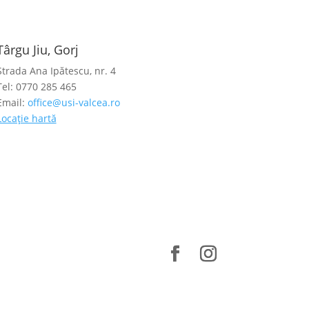
Târgu Jiu, Gorj
Strada Ana Ipătescu, nr. 4
Tel: 0770 285 465
Email:
office@usi-valcea.ro
Locație hartă