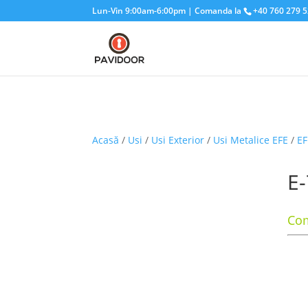
Lun-Vin 9:00am-6:00pm | Comanda la
+40 760 279 
Acasă
/
Usi
/
Usi Exterior
/
Usi Metalice EFE
/
EF
E
Com