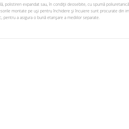
ală, polistiren expandat sau, în condiții deosebite, cu spumă poliuretani
orile montate pe uși pentru închidere și încuiere sunt procurate din imp
uc, pentru a asigura o bună etanșare a mediilor separate.