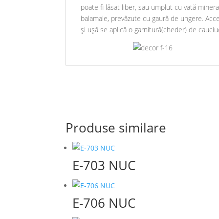
poate fi lăsat liber, sau umplut cu vată miner
balamale, prevăzute cu gaură de ungere. Acces
și ușă se aplică o garnitură(cheder) de cauci
Produse similare
E-703 NUC
E-706 NUC