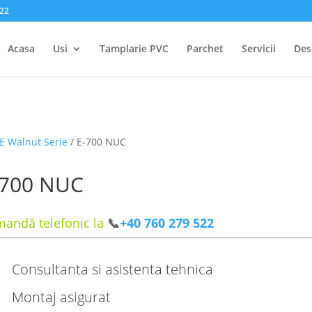
522
Acasa
Usi
Tamplarie PVC
Parchet
Servicii
Des
E Walnut Serie
/ E-700 NUC
-700 NUC
andă telefonic la
📞
+40 760 279 522
Consultanta si asistenta tehnica
Montaj asigurat