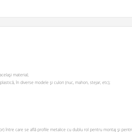
celași material;
astică, în diverse modele și culori (nuc, mahon, stejar, etc);
or) între care se află profile metalice cu dublu rol pentru montaj și pentru