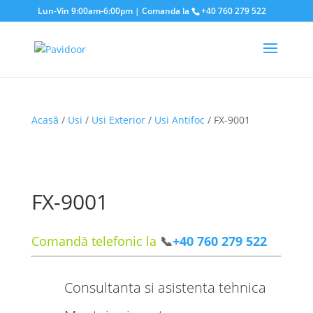
Lun-Vin 9:00am-6:00pm | Comanda la
+40 760 279 522
Acasă
/
Usi
/
Usi Exterior
/
Usi Antifoc
/ FX-9001
FX-9001
Comandă telefonic la
📞
+40 760 279 522
Consultanta si asistenta tehnica