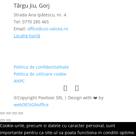
Târgu Jiu, Gorj
Strada Ana Ipătescu, nr. 4
Tel: 0770 285 465
Email:
office@usi-valcea.ro
Locație hartă
Politica de confidentialitate
Politica de utilizare cookie
ANPC
©Copyright Pavitoor SRL | Design with ❤️ by
webDESIGNoffice
Cookie-urile, precum si datele cu caracter personal, sunt
importante pentru ca site-ul sa poata functiona in conditii optime.