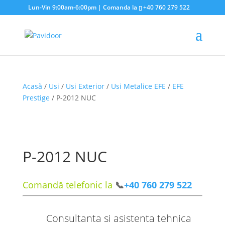
Lun-Vin 9:00am-6:00pm | Comanda la
+40 760 279 522
Acasă
/
Usi
/
Usi Exterior
/
Usi Metalice EFE
/
EFE
Prestige
/ P-2012 NUC
P-2012 NUC
Comandă telefonic la
📞
+40 760 279 522
Consultanta si asistenta tehnica