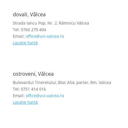
dovali, Vâlcea
Strada Iancu Pop, Nr. 2, Râmnicu Vâlcea
Tel: 0760 279 404
Email:
office@usi-valcea.ro
Locație hartă
ostroveni, Vâlcea
Bulevardul Tineretului, Bloc A54, parter, Rm. Valcea
Tel: 0751 414 016
Email:
office@usi-valcea.ro
Locație hartă