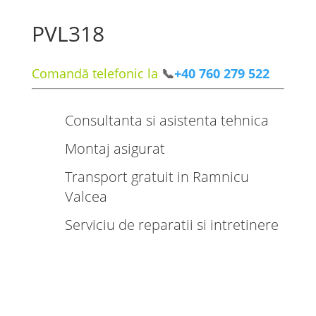
PVL318
Comandă telefonic la
📞
+40 760 279 522
Consultanta si asistenta tehnica
Montaj asigurat
Transport gratuit in Ramnicu
Valcea
Serviciu de reparatii si intretinere
Productie rapida
Gama larga de modele si culori
Tehnologie de ultima generatie