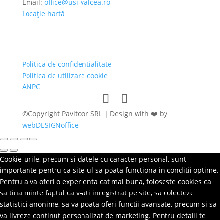
Email:
office@usi-valcea.ro
Locație hartă
Politica de confidentialitate
Politica de utilizare cookie
ANPC
©Copyright Pavitoor SRL | Design with ❤️ by
webDESIGNoffice
Cookie-urile, precum si datele cu caracter personal, sunt
importante pentru ca site-ul sa poata functiona in conditii optime.
Pentru a va oferi o experienta cat mai buna, foloseste cookies ca
sa tina minte faptul ca v-ati inregistrat pe site, sa colecteze
statistici anonime, sa va poata oferi functii avansate, precum si sa
va livreze continut personalizat de marketing. Pentru detalii te