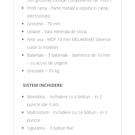
mm grosime( include componente de 1mm )
Profil rama - Parte metalica vopsita in camp
electrostatic
Grosime - 70 mm
Izolatie - Vata minerala de sticla
Fete usa - MDF 10 mm MELAMINAT (diverse
culori si modele)
Balamale - 3 balamale - diametrul de 16 mm
– cu acces de ungere
Greutate ~ 55 kg
SISTEM INCHIDERE:
Monobloc - Inchidere cu 6 bolturi – in 2
puncte (de 3 ori)
Multisistem - Inchidere cu 14 bolturi – in 5
puncte
Siguranta - 3 bolturi fixe