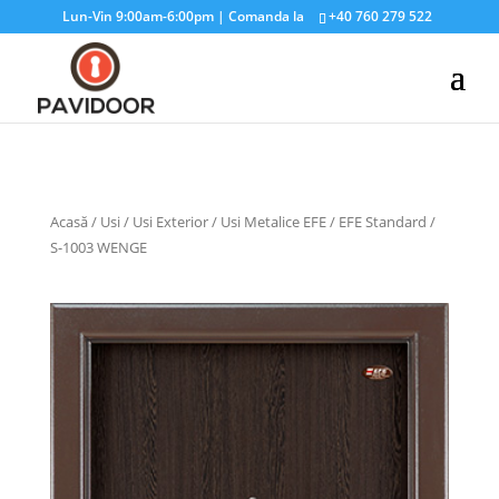
Lun-Vin 9:00am-6:00pm | Comanda la
+40 760 279 522
Acasă
/
Usi
/
Usi Exterior
/
Usi Metalice EFE
/
EFE Standard
/
S-1003 WENGE