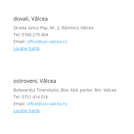
dovali, Vâlcea
Strada Iancu Pop, Nr. 2, Râmnicu Vâlcea
Tel: 0760 279 404
Email:
office@usi-valcea.ro
Locație hartă
ostroveni, Vâlcea
Bulevardul Tineretului, Bloc A54, parter, Rm. Valcea
Tel: 0751 414 016
Email:
office@usi-valcea.ro
Locație hartă