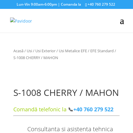
Lun-Vin 9:00am-6:00pm | Comanda la
+40 760 279 522
Acasă
/
Usi
/
Usi Exterior
/
Usi Metalice EFE
/
EFE Standard
/
S-1008 CHERRY / MAHON
S-1008 CHERRY / MAHON
Comandă telefonic la
📞
+40 760 279 522
Consultanta si asistenta tehnica