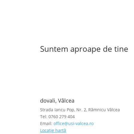
Suntem aproape de tine
dovali, Vâlcea
Strada Iancu Pop, Nr. 2, Râmnicu Vâlcea
Tel: 0760 279 404
Email:
office@usi-valcea.ro
Locație hartă