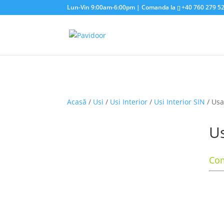
Lun-Vin 9:00am-6:00pm | Comanda la
+40 760 279 5
Acasă
/
Usi
/
Usi Interior
/
Usi Interior SIN
/ Usa
Us
Com