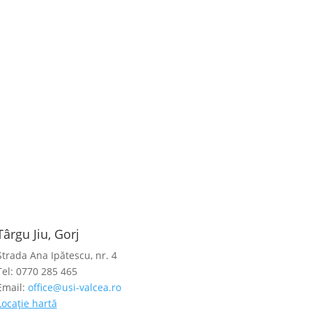
Târgu Jiu, Gorj
Strada Ana Ipătescu, nr. 4
Tel: 0770 285 465
Email:
office@usi-valcea.ro
Locație hartă