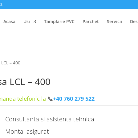
22
Acasa
Usi
Tamplarie PVC
Parchet
Servicii
Des
 LCL – 400
a LCL – 400
andă telefonic la
📞
+40 760 279 522
Consultanta si asistenta tehnica
Montaj asigurat