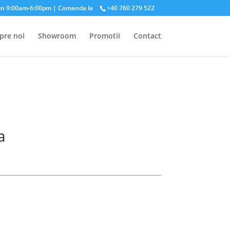
in 9:00am-6:00pm | Comanda la
+40 760 279 522
pre noi
Showroom
Promotii
Contact
a