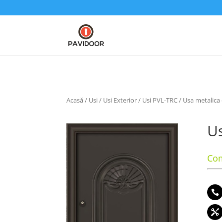
Acasă
/
Usi
/
Usi Exterior
/
Usi PVL-TRC
/ Usa metalica
Us
Com

