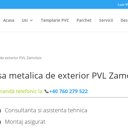
Lun-V
Acasa
Usi
Tamplarie PVC
Parchet
Servicii
Des
 de exterior PVL Zamolxis
a metalica de exterior PVL Zam
andă telefonic la
📞
+40 760 279 522
Consultanta si asistenta tehnica
Montaj asigurat