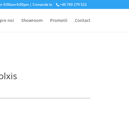
in 9:00am-6:00pm | Comanda la
+40 760 279 522
pre noi
Showroom
Promotii
Contact
olxis