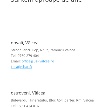
dovali, Vâlcea
Strada Iancu Pop, Nr. 2, Râmnicu Vâlcea
Tel: 0760 279 404
Email:
office@usi-valcea.ro
Locație hartă
ostroveni, Vâlcea
Bulevardul Tineretului, Bloc A54, parter, Rm. Valcea
Tel: 0751 414 016