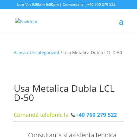
Lun-Vin 9:00am-6:00pm | Comanda la
+40 760 279 522
Acasă
/
Uncategorized
/ Usa Metalica Dubla LCL D-50
Usa Metalica Dubla LCL
D-50
Comandă telefonic la
📞
+40 760 279 522
Consultanta si asistenta tehnica