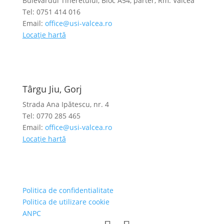
Bulevardul Tineretului, Bloc A54, parter, Rm. Valcea
Tel: 0751 414 016
Email:
office@usi-valcea.ro
Locație hartă
Târgu Jiu, Gorj
Strada Ana Ipătescu, nr. 4
Tel: 0770 285 465
Email:
office@usi-valcea.ro
Locație hartă
Politica de confidentialitate
Politica de utilizare cookie
ANPC