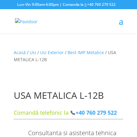
Lun-Vin 9:00am-6:00pm | Comanda la
+40 760 279 522
Acasă
/
Usi
/
Usi Exterior
/
Best IMP Metalice
/ USA
METALICA L-12B
USA METALICA L-12B
Comandă telefonic la
📞
+40 760 279 522
Consultanta si asistenta tehnica