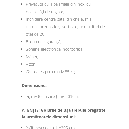
Prevazută cu 4 balamale din inox, cu
posibilităţi de reglare;
Inchidere centralizată, din cheie, în 11
puncte orizontale şi verticale, prin bolţuri de
oţel de 20;
Buton de siguranţă;
Sonerie electronică încorporată;
Mâner;
Vizor;
Greutate aproximativ 35 kg.
Dimensiune:
lățime 88cm, înălțime 203cm.
ATENȚIE! Golurile de uşă trebuie pregătite
la următoarele dimensiuni:
înălţimea golului H=205 cm