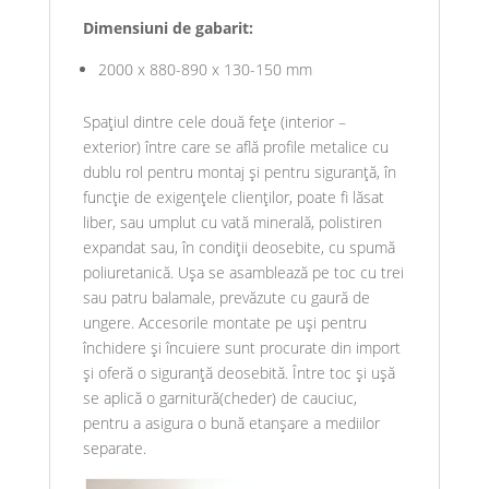
Dimensiuni de gabarit:
2000 x 880-890 x 130-150 mm
Spațiul dintre cele două fețe (interior –
exterior) între care se află profile metalice cu
dublu rol pentru montaj și pentru siguranță, în
funcție de exigențele clienților, poate fi lăsat
liber, sau umplut cu vată minerală, polistiren
expandat sau, în condiții deosebite, cu spumă
poliuretanică. Ușa se asamblează pe toc cu trei
sau patru balamale, prevăzute cu gaură de
ungere. Accesorile montate pe uși pentru
închidere și încuiere sunt procurate din import
și oferă o siguranță deosebită. Între toc și ușă
se aplică o garnitură(cheder) de cauciuc,
pentru a asigura o bună etanșare a mediilor
separate.