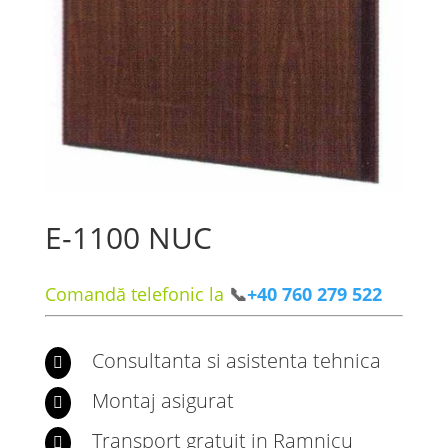
E-1100 NUC
Comandă telefonic la
📞
+40 760 279 522
Consultanta si asistenta tehnica

Montaj asigurat

Transport gratuit in Ramnicu
