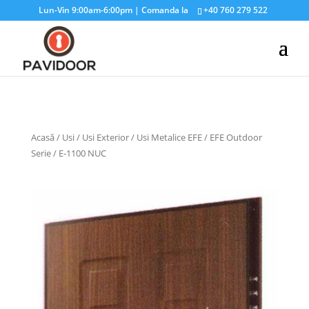
Lun-Vin 9:00am-6:00pm | Comanda la
+40 760 279 522
Acasă
/
Usi
/
Usi Exterior
/
Usi Metalice EFE
/
EFE Outdoor
Serie
/ E-1100 NUC