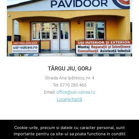
TÂRGU JIU, GORJ
Strada Ana Ipătescu, nr. 4
Tel: 0770 285 465
Email:
office@usi-valcea.ro
Locație hartă
Cookie-urile, precum si datele cu caracter personal, sunt
importante pentru ca site-ul sa poata functiona in conditii