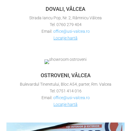
DOVALI, VÂLCEA
Strada Iancu Pop, Nr. 2, Râmnicu Vâlcea
Tel: 0760 279 404
Email:
office@usi-valcea.ro
Locație hartă
OSTROVENI, VÂLCEA
Bulevardul Tineretului, Bloc A54, parter, Rm. Valcea
Tel: 0751 414 016
Email:
office@usi-valcea.ro
Locație hartă