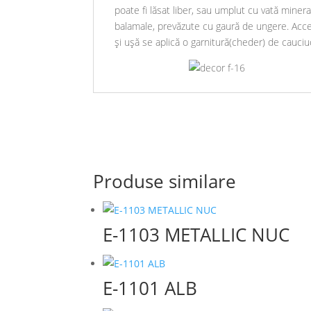
poate fi lăsat liber, sau umplut cu vată miner
balamale, prevăzute cu gaură de ungere. Acces
și ușă se aplică o garnitură(cheder) de cauci
Produse similare
E-1103 METALLIC NUC
E-1101 ALB