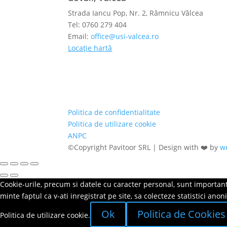
Strada Iancu Pop, Nr. 2, Râmnicu Vâlcea
Tel: 0760 279 404
Email:
office@usi-valcea.ro
Locație hartă
Politica de confidentialitate
Politica de utilizare cookie
ANPC
©Copyright Pavitoor SRL | Design with ❤️ by
w
Cookie-urile, precum si datele cu caracter personal, sunt importante
minte faptul ca v-ati inregistrat pe site, sa colecteze statistici an
Ok
Politica de Cookies
Politica de utilizare cookie.