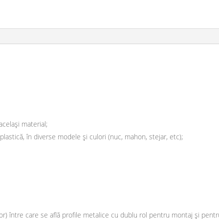
celași material;
astică, în diverse modele și culori (nuc, mahon, stejar, etc);
or) între care se află profile metalice cu dublu rol pentru montaj și pentru