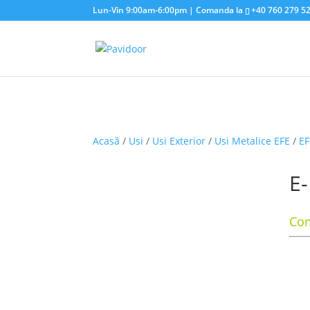
Lun-Vin 9:00am-6:00pm | Comanda la
+40 760 279 5
Acasă
/
Usi
/
Usi Exterior
/
Usi Metalice EFE
/
EF
E
Com