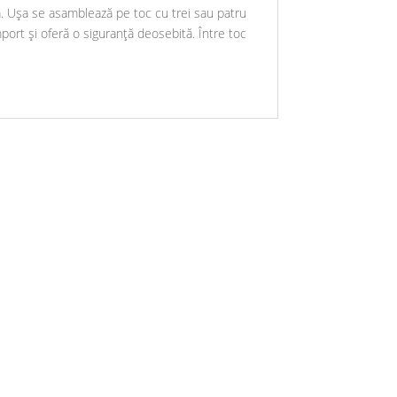
că. Ușa se asamblează pe toc cu trei sau patru
ort și oferă o siguranță deosebită. Între toc