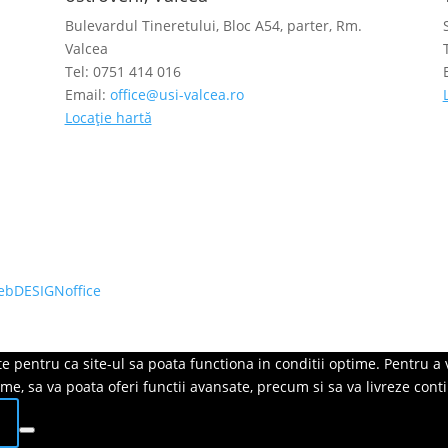
Bulevardul Tineretului, Bloc A54, parter, Rm.
Valcea
Tel: 0751 414 016
Email:
office@usi-valcea.ro
Locație hartă
ebDESIGNoffice
 pentru ca site-ul sa poata functiona in conditii optime. Pentru a v
onime, sa va poata oferi functii avansate, precum si sa va livreze con