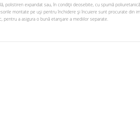
ală, polistiren expandat sau, în condiții deosebite, cu spumă poliuretani
orile montate pe uși pentru închidere și încuiere sunt procurate din imp
uc, pentru a asigura o bună etanșare a mediilor separate.