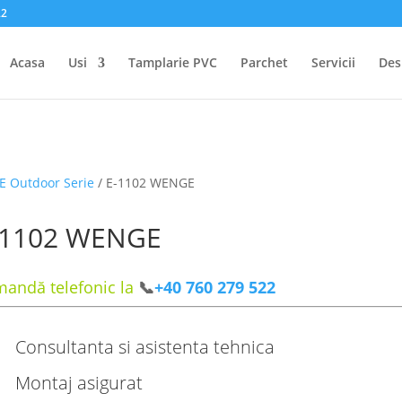
22
Acasa
Usi
Tamplarie PVC
Parchet
Servicii
Des
E Outdoor Serie
/ E-1102 WENGE
-1102 WENGE
andă telefonic la
📞
+40 760 279 522
Consultanta si asistenta tehnica
Montaj asigurat