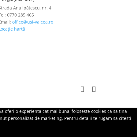
Strada Ana Ipătescu, nr. 4
Tel: 0770 285 465
Email:
office@usi-valcea.ro
Locație hartă
a oferi o experienta cat mai buna, foloseste cookies ca sa tina
tinut personalizat de marketing. Pentru detalii te rugam sa citesti