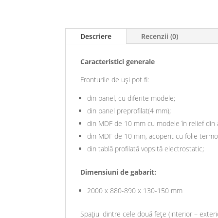
Descriere
Recenzii (0)
Caracteristici generale
Fronturile de uși pot fi:
din panel, cu diferite modele;
din panel preprofilat(4 mm);
din MDF de 10 mm cu modele în relief din a
din MDF de 10 mm, acoperit cu folie termopl
din tablă profilată vopsită electrostatic;
Dimensiuni de gabarit:
2000 x 880-890 x 130-150 mm
Spațiul dintre cele două fețe (interior – exteri