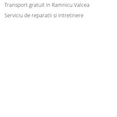
Transport gratuit in Ramnicu Valcea
Serviciu de reparatii si intretinere
uctie rapida
 larga de modele si culori
ologie de ultima generatie