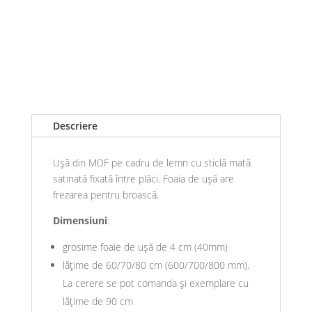
Descriere
Ușă din MDF pe cadru de lemn cu sticlă mată
satinată fixată între plăci. Foaia de ușă are
frezarea pentru broască.
Dimensiuni
:
grosime foaie de ușă de 4 cm (40mm)
lățime de 60/70/80 cm (600/700/800 mm).
La cerere se pot comanda și exemplare cu
lățime de 90 cm