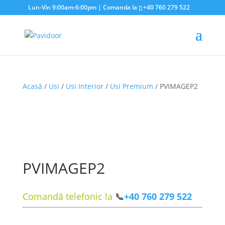
Lun-Vin 9:00am-6:00pm | Comanda la
+40 760 279 522
Acasă
/
Usi
/
Usi Interior
/
Usi Premium
/ PVIMAGEP2
PVIMAGEP2
Comandă telefonic la
📞
+40 760 279 522