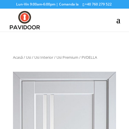
Lun-Vin 9:00am-6:00pm | Comanda la
+40 760 279 522
Acasă
/
Usi
/
Usi Interior
/
Usi Premium
/ PVDELLA