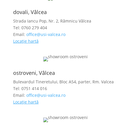
dovali, Vâlcea
Strada Iancu Pop, Nr. 2, Râmnicu Vâlcea
Tel: 0760 279 404
Email:
office@usi-valcea.ro
Locație hartă
ostroveni, Vâlcea
Bulevardul Tineretului, Bloc A54, parter, Rm. Valcea
Tel: 0751 414 016
Email:
office@usi-valcea.ro
Locație hartă