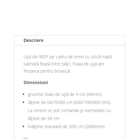
Descriere
Ușă din MDF pe cadru de lemn cu sticlă mată
satinată fixată între plăci. Foaia de ușă are
frezarea pentru broască.
Dimensiuni
:
grosime foaie de ușă de 4 cm (40mm)
lățime de 60/70/80 cm (600/700/800 mm).
La cerere se pot comanda și exemplare cu
lățime de 90 cm
înălțime standard de 200 cm (2000mm)