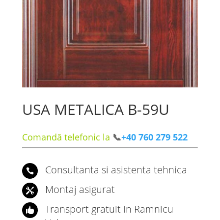
USA METALICA B-59U
Comandă telefonic la
📞
+40 760 279 522
Consultanta si asistenta tehnica

Montaj asigurat

Transport gratuit in Ramnicu
