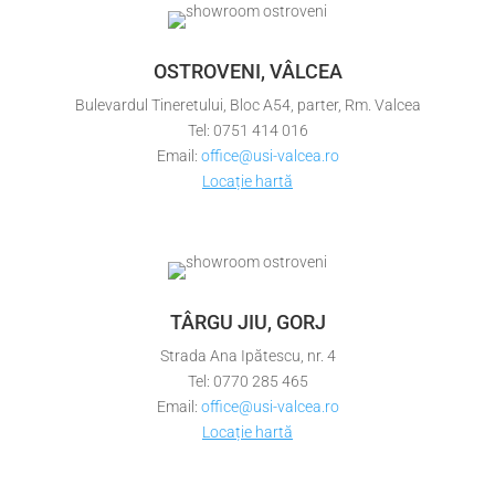
OSTROVENI, VÂLCEA
Bulevardul Tineretului, Bloc A54, parter, Rm. Valcea
Tel: 0751 414 016
Email:
office@usi-valcea.ro
Locație hartă
TÂRGU JIU, GORJ
Strada Ana Ipătescu, nr. 4
Tel: 0770 285 465
Email:
office@usi-valcea.ro
Locație hartă