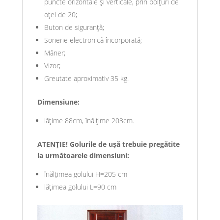
puncte orizontale şi verticale, prin bolţuri de
oţel de 20;
Buton de siguranţă;
Sonerie electronică încorporată;
Mâner;
Vizor;
Greutate aproximativ 35 kg.
Dimensiune:
lățime 88cm, înălțime 203cm.
ATENȚIE! Golurile de uşă trebuie pregătite
la următoarele dimensiuni:
înălţimea golului H=205 cm
lăţimea golului L=90 cm