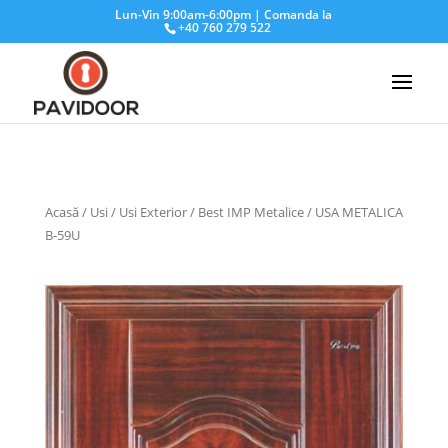
Lun-Vin 9:00am-6:00pm | Comanda la
+40 760 279 522
Acasă
/
Usi
/
Usi Exterior
/
Best IMP Metalice
/ USA METALICA
B-59U