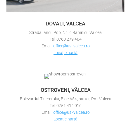
DOVALI, VÂLCEA
Strada Iancu Pop, Nr. 2, Râmnicu Vâlcea
Tel: 0760 279 404
Email:
office@usi-valcea.ro
Locație hartă
OSTROVENI, VÂLCEA
Bulevardul Tineretului, Bloc A54, parter, Rm. Valcea
Tel: 0751 414 016
Email:
office@usi-valcea.ro
Locație hartă