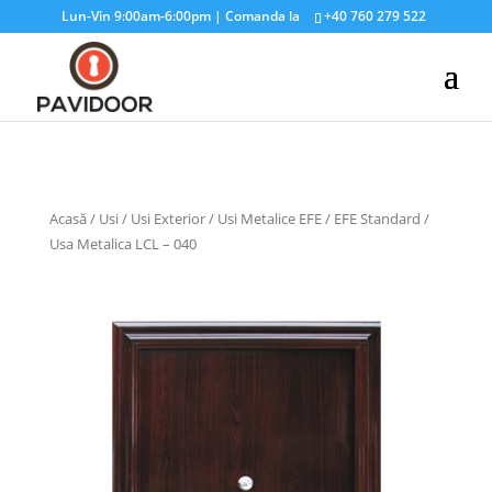
Lun-Vin 9:00am-6:00pm | Comanda la
+40 760 279 522
Acasă
/
Usi
/
Usi Exterior
/
Usi Metalice EFE
/
EFE Standard
/
Usa Metalica LCL – 040