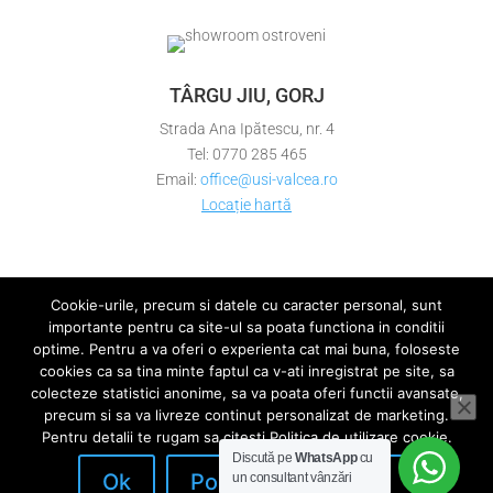
TÂRGU JIU, GORJ
Strada Ana Ipătescu, nr. 4
Tel: 0770 285 465
Email:
office@usi-valcea.ro
Locație hartă
Cookie-urile, precum si datele cu caracter personal, sunt
importante pentru ca site-ul sa poata functiona in conditii
optime. Pentru a va oferi o experienta cat mai buna, foloseste
Politica de confidentialitate
cookies ca sa tina minte faptul ca v-ati inregistrat pe site, sa
Politica de utilizare cookie
ANPC
colecteze statistici anonime, sa va poata oferi functii avansate,
precum si sa va livreze continut personalizat de marketing.
Pentru detalii te rugam sa citesti Politica de utilizare cookie.
Discută pe
WhatsApp
cu
©Copyright Pavitoor SRL | Design with ❤️ by
Ok
Politica de Cookies
un consultant vânzări